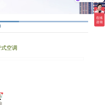
调
管式空调
44