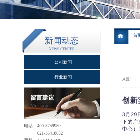
首
新闻动态
NEWS CENTER
公司新闻
行业新闻
来源:
|
留言建议
创新
Message
3月2
下的广
电话：
400-8759980
中心）
021-36418652